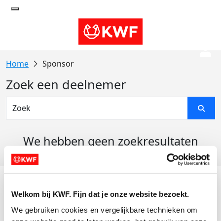
Sponsor
Zoek een deelnemer
We hebben geen zoekresultaten
gevonden
Acties
Welkom bij KWF. Fijn dat je onze website bezoekt.
Actiematerialen
We gebruiken cookies en vergelijkbare technieken om 
Evenementen