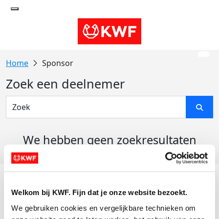
Sponsor
Zoek een deelnemer
We hebben geen zoekresultaten
gevonden
Acties
Welkom bij KWF. Fijn dat je onze website bezoekt.
Actiematerialen
We gebruiken cookies en vergelijkbare technieken om 
Evenementen