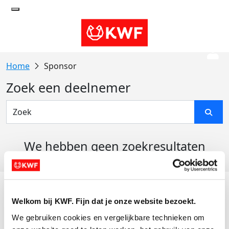
Sponsor
Zoek een deelnemer
We hebben geen zoekresultaten
gevonden
Acties
Welkom bij KWF. Fijn dat je onze website bezoekt.
Actiematerialen
We gebruiken cookies en vergelijkbare technieken om 
Evenementen