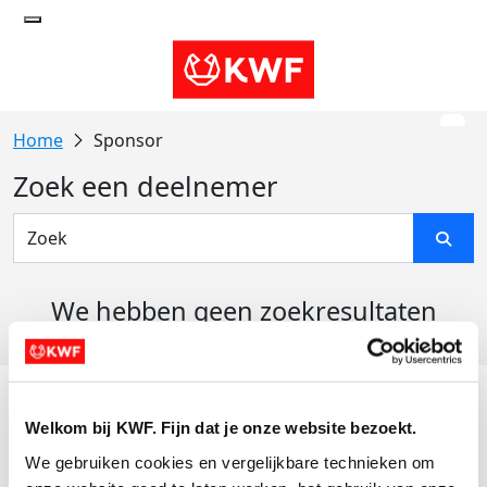
Sponsor
Zoek een deelnemer
We hebben geen zoekresultaten
gevonden
Acties
Welkom bij KWF. Fijn dat je onze website bezoekt.
Actiematerialen
We gebruiken cookies en vergelijkbare technieken om 
Evenementen