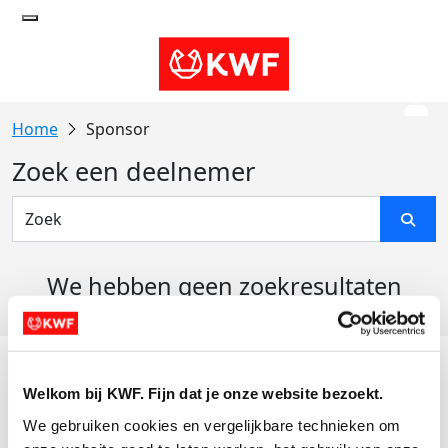
Sponsor
Zoek een deelnemer
We hebben geen zoekresultaten
gevonden
Acties
Welkom bij KWF. Fijn dat je onze website bezoekt.
Actiematerialen
We gebruiken cookies en vergelijkbare technieken om 
Evenementen