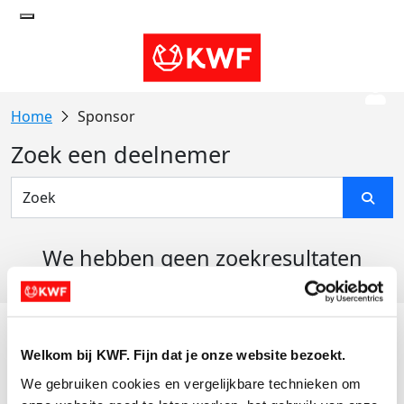
Sponsor
Zoek een deelnemer
We hebben geen zoekresultaten
gevonden
Acties
Welkom bij KWF. Fijn dat je onze website bezoekt.
Actiematerialen
We gebruiken cookies en vergelijkbare technieken om 
Evenementen