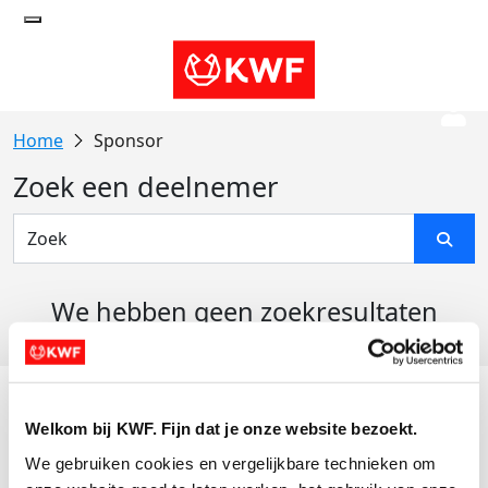
Sponsor
Zoek een deelnemer
We hebben geen zoekresultaten
gevonden
Acties
Welkom bij KWF. Fijn dat je onze website bezoekt.
Actiematerialen
We gebruiken cookies en vergelijkbare technieken om 
Evenementen