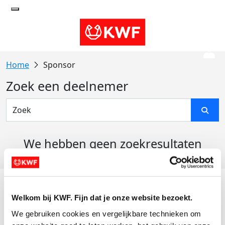
Sponsor
Zoek een deelnemer
We hebben geen zoekresultaten
gevonden
Acties
Welkom bij KWF. Fijn dat je onze website bezoekt.
Actiematerialen
We gebruiken cookies en vergelijkbare technieken om 
Evenementen