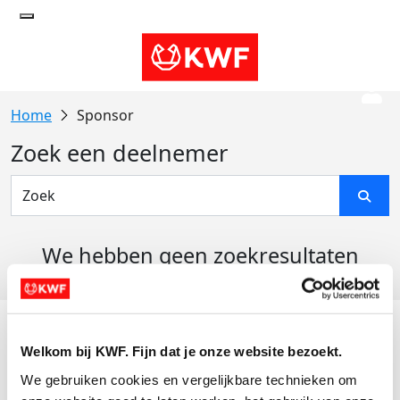
Sponsor
Zoek een deelnemer
We hebben geen zoekresultaten
gevonden
Acties
Welkom bij KWF. Fijn dat je onze website bezoekt.
Actiematerialen
We gebruiken cookies en vergelijkbare technieken om 
Evenementen