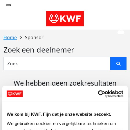
Sponsor
Zoek een deelnemer
We hebben geen zoekresultaten
gevonden
Acties
Welkom bij KWF. Fijn dat je onze website bezoekt.
Actiematerialen
We gebruiken cookies en vergelijkbare technieken om 
Evenementen