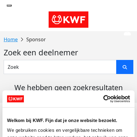
Sponsor
Zoek een deelnemer
We hebben geen zoekresultaten
gevonden
Acties
Welkom bij KWF. Fijn dat je onze website bezoekt.
Actiematerialen
We gebruiken cookies en vergelijkbare technieken om 
Evenementen