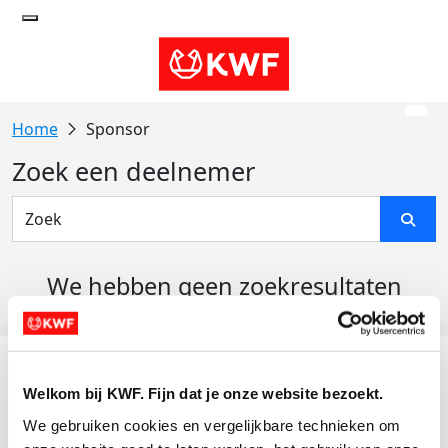
Sponsor
Zoek een deelnemer
We hebben geen zoekresultaten
gevonden
Acties
Welkom bij KWF. Fijn dat je onze website bezoekt.
Actiematerialen
We gebruiken cookies en vergelijkbare technieken om 
Evenementen