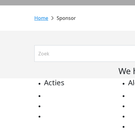
Sponsor
We 
Acties
A
Actiematerialen
Pr
Evenementen
Co
Kom in actie
Al
Ov