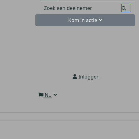
Kom in actie
Inloggen
NL