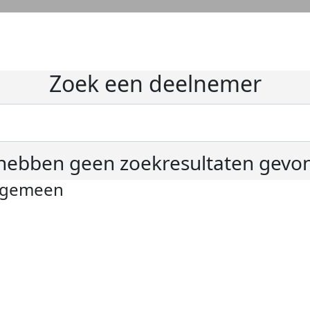
Zoek een deelnemer
hebben geen zoekresultaten gevo
lgemeen
ivacyverklaring
okie instellingen
gemene voorwaarden
er KWF Kankerbestrijding