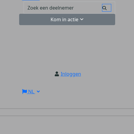
Kom in actie
Inloggen
NL