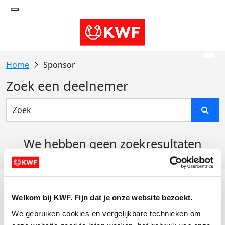
Sponsor
Zoek een deelnemer
We hebben geen zoekresultaten
gevonden
Acties
Welkom bij KWF. Fijn dat je onze website bezoekt.
Actiematerialen
We gebruiken cookies en vergelijkbare technieken om 
Evenementen