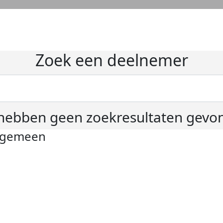
Zoek een deelnemer
hebben geen zoekresultaten gevo
lgemeen
ivacyverklaring
okie instellingen
gemene voorwaarden
er KWF Kankerbestrijding