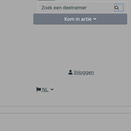
Kom in actie
Inloggen
NL