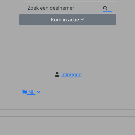
Kom in actie
Inloggen
NL