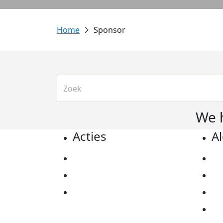
Sponsor
We 
Acties
A
Actiematerialen
Pr
Evenementen
Co
Kom in actie
Al
Ov