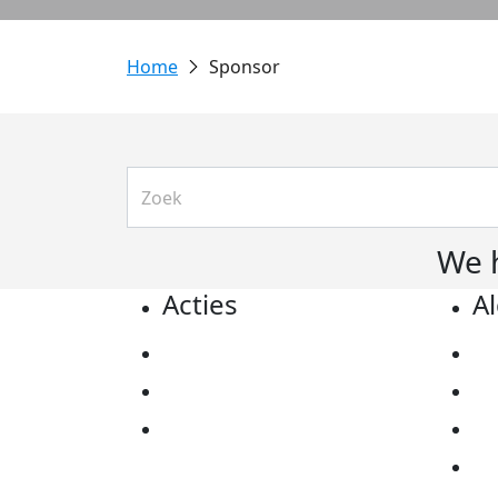
Sponsor
We 
Acties
A
Actiematerialen
Pr
Evenementen
Co
Kom in actie
Al
Ov