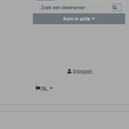
Kom in actie
Inloggen
NL