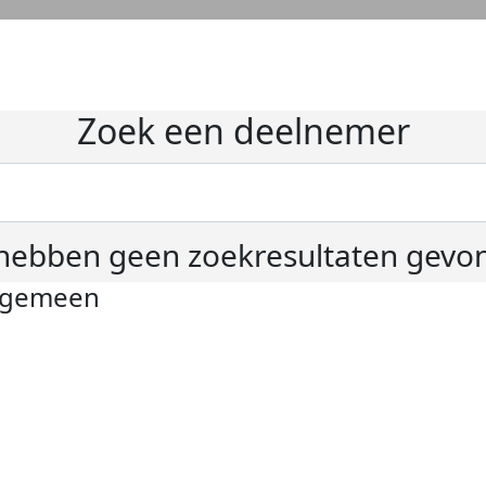
Zoek een deelnemer
hebben geen zoekresultaten gevo
lgemeen
ivacyverklaring
okie instellingen
gemene voorwaarden
er KWF Kankerbestrijding