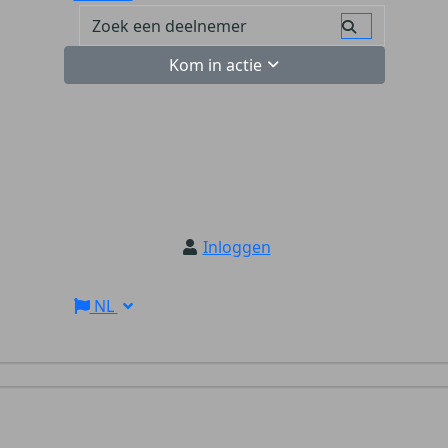
Kom in actie
Inloggen
NL