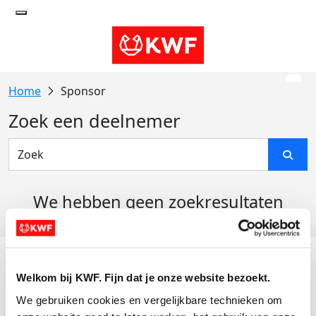
Sponsor
Zoek een deelnemer
We hebben geen zoekresultaten
gevonden
Acties
Welkom bij KWF. Fijn dat je onze website bezoekt.
Actiematerialen
We gebruiken cookies en vergelijkbare technieken om 
Evenementen