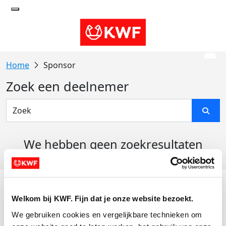
Sponsor
Zoek een deelnemer
We hebben geen zoekresultaten
gevonden
Acties
Welkom bij KWF. Fijn dat je onze website bezoekt.
Actiematerialen
We gebruiken cookies en vergelijkbare technieken om 
Evenementen