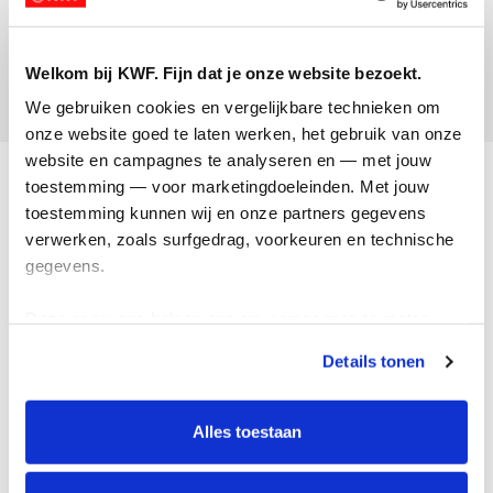
Laura Veltman
Opgehaald:
Welkom bij KWF. Fijn dat je onze website bezoekt.
€156
We gebruiken cookies en vergelijkbare technieken om 
onze website goed te laten werken, het gebruik van onze 
website en campagnes te analyseren en — met jouw 
Acties
toestemming — voor marketingdoeleinden. Met jouw 
toestemming kunnen wij en onze partners gegevens 
Actiematerialen
verwerken, zoals surfgedrag, voorkeuren en technische 
Evenementen
gegevens.
Kom in actie
Deze gegevens helpen ons om campagnes te meten, 
prestaties te verbeteren en relevante KWF-content te 
Algemeen
Details tonen
tonen. Je kunt je toestemming op elk moment wijzigen of 
intrekken via Cookie instellingen onderaan de pagina. De 
Privacyverklaring
lijst met cookies is te vinden in het tabblad “details”.
Alles toestaan
Cookie instellingen
Algemene voorwaarden