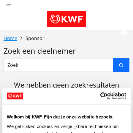
Sponsor
Zoek een deelnemer
We hebben geen zoekresultaten
gevonden
Acties
Welkom bij KWF. Fijn dat je onze website bezoekt.
Actiematerialen
We gebruiken cookies en vergelijkbare technieken om 
Evenementen