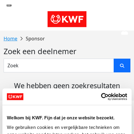
Sponsor
Zoek een deelnemer
We hebben geen zoekresultaten
gevonden
Acties
Welkom bij KWF. Fijn dat je onze website bezoekt.
Actiematerialen
We gebruiken cookies en vergelijkbare technieken om 
Evenementen