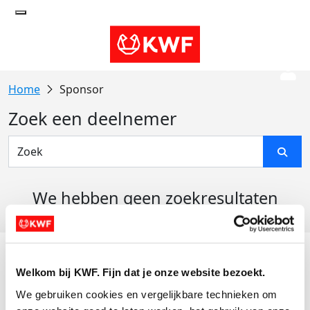
Sponsor
Zoek een deelnemer
We hebben geen zoekresultaten
gevonden
Acties
Welkom bij KWF. Fijn dat je onze website bezoekt.
Actiematerialen
We gebruiken cookies en vergelijkbare technieken om 
Evenementen