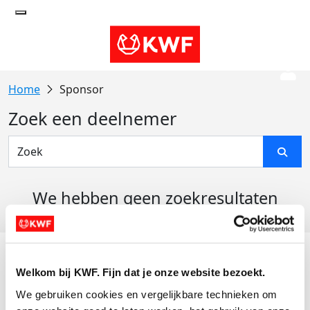
Sponsor
Zoek een deelnemer
We hebben geen zoekresultaten
gevonden
Acties
Welkom bij KWF. Fijn dat je onze website bezoekt.
Actiematerialen
We gebruiken cookies en vergelijkbare technieken om 
Evenementen