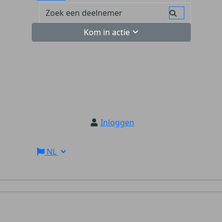
Kom in actie
Inloggen
NL