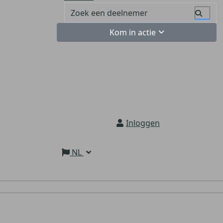
Kom in actie
Inloggen
NL