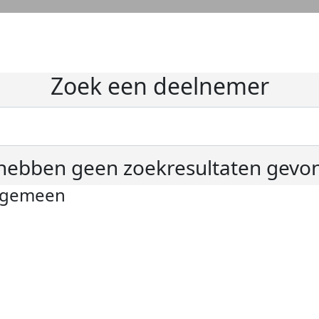
Zoek een deelnemer
hebben geen zoekresultaten gevo
lgemeen
ivacyverklaring
okie instellingen
gemene voorwaarden
er KWF Kankerbestrijding