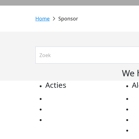
Sponsor
We 
Acties
A
Actiematerialen
Pr
Evenementen
Co
Kom in actie
Al
Ov