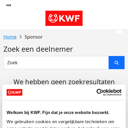
Sponsor
Zoek een deelnemer
We hebben geen zoekresultaten
gevonden
Acties
Welkom bij KWF. Fijn dat je onze website bezoekt.
Actiematerialen
We gebruiken cookies en vergelijkbare technieken om 
Evenementen