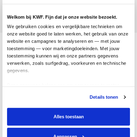
Leonie Danklof
Welkom bij KWF. Fijn dat je onze website bezoekt.
Opgehaald:
We gebruiken cookies en vergelijkbare technieken om 
onze website goed te laten werken, het gebruik van onze 
Acties
website en campagnes te analyseren en — met jouw 
toestemming — voor marketingdoeleinden. Met jouw 
Actiematerialen
toestemming kunnen wij en onze partners gegevens 
verwerken, zoals surfgedrag, voorkeuren en technische 
Evenementen
gegevens.
Kom in actie
Deze gegevens helpen ons om campagnes te meten, 
Algemeen
prestaties te verbeteren en relevante KWF-content te 
Details tonen
tonen. Je kunt je toestemming op elk moment wijzigen of 
Privacyverklaring
intrekken via Cookie instellingen onderaan de pagina. De 
lijst met cookies is te vinden in het tabblad “details”.
Cookie instellingen
Alles toestaan
Algemene voorwaarden
Over KWF Kankerbestrijding
Aanpassen