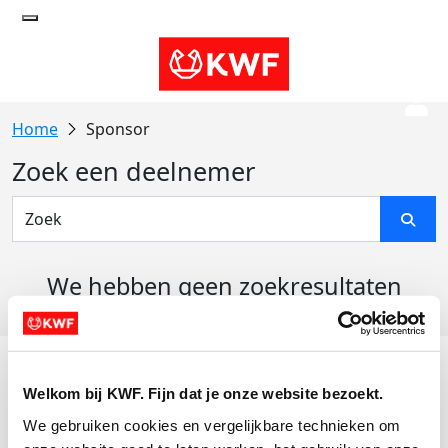
Sponsor
Zoek een deelnemer
We hebben geen zoekresultaten
gevonden
Acties
Welkom bij KWF. Fijn dat je onze website bezoekt.
Actiematerialen
We gebruiken cookies en vergelijkbare technieken om 
Evenementen