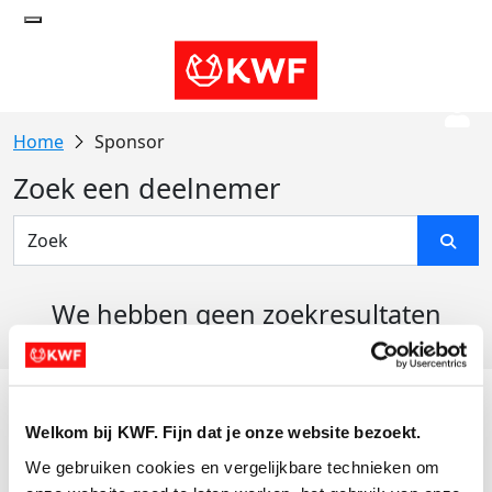
Sponsor
Zoek een deelnemer
We hebben geen zoekresultaten
gevonden
Acties
Welkom bij KWF. Fijn dat je onze website bezoekt.
Actiematerialen
We gebruiken cookies en vergelijkbare technieken om 
Evenementen