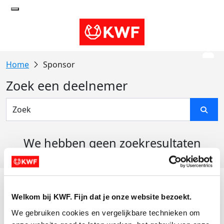
Sponsor
Zoek een deelnemer
We hebben geen zoekresultaten
gevonden
Acties
Welkom bij KWF. Fijn dat je onze website bezoekt.
Actiematerialen
We gebruiken cookies en vergelijkbare technieken om 
Evenementen