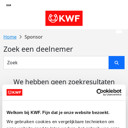
Sponsor
Zoek een deelnemer
We hebben geen zoekresultaten
gevonden
Acties
Welkom bij KWF. Fijn dat je onze website bezoekt.
Actiematerialen
We gebruiken cookies en vergelijkbare technieken om 
Evenementen