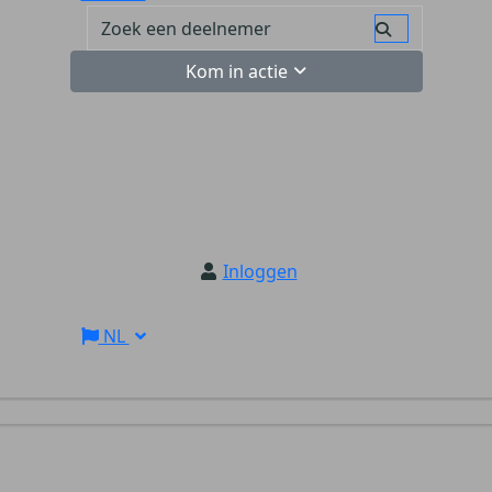
Kom in actie
Inloggen
NL