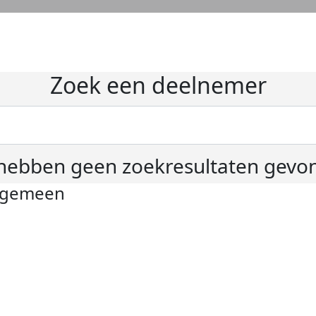
Zoek een deelnemer
hebben geen zoekresultaten gevo
lgemeen
ivacyverklaring
okie instellingen
gemene voorwaarden
er KWF Kankerbestrijding