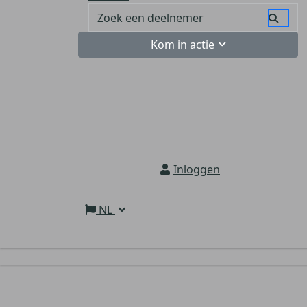
Kom in actie
Inloggen
NL