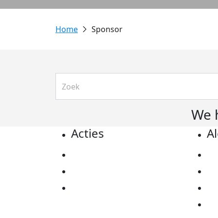
Sponsor
We 
Acties
A
Actiematerialen
Pr
Evenementen
Co
Kom in actie
Al
Ov