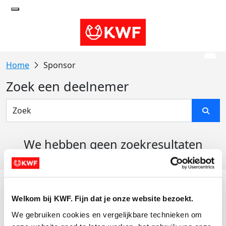
Sponsor
Zoek een deelnemer
We hebben geen zoekresultaten
gevonden
Acties
Welkom bij KWF. Fijn dat je onze website bezoekt.
Actiematerialen
We gebruiken cookies en vergelijkbare technieken om 
Evenementen