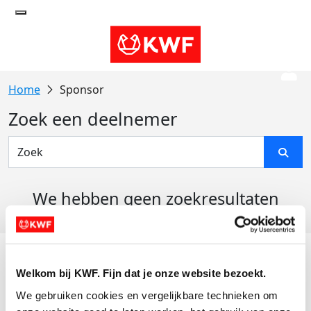
Sponsor
Zoek een deelnemer
We hebben geen zoekresultaten
gevonden
Acties
Welkom bij KWF. Fijn dat je onze website bezoekt.
Actiematerialen
We gebruiken cookies en vergelijkbare technieken om 
Evenementen