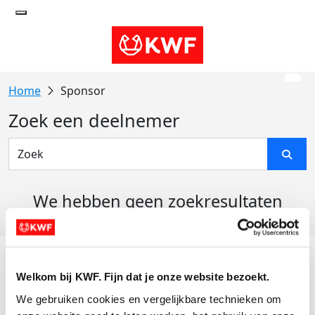
Sponsor
Zoek een deelnemer
We hebben geen zoekresultaten
gevonden
Acties
Welkom bij KWF. Fijn dat je onze website bezoekt.
Actiematerialen
We gebruiken cookies en vergelijkbare technieken om 
Evenementen