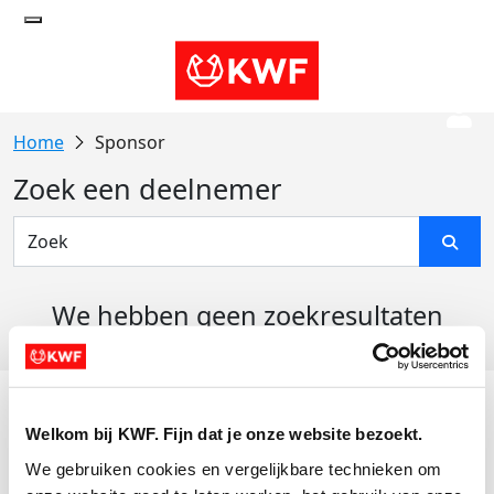
Sponsor
Zoek een deelnemer
We hebben geen zoekresultaten
gevonden
Acties
Welkom bij KWF. Fijn dat je onze website bezoekt.
Actiematerialen
We gebruiken cookies en vergelijkbare technieken om 
Evenementen