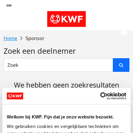
Sponsor
Zoek een deelnemer
We hebben geen zoekresultaten
gevonden
Acties
Welkom bij KWF. Fijn dat je onze website bezoekt.
Actiematerialen
We gebruiken cookies en vergelijkbare technieken om 
Evenementen