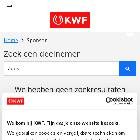
Sponsor
Zoek een deelnemer
We hebben geen zoekresultaten
gevonden
Acties
Welkom bij KWF. Fijn dat je onze website bezoekt.
Actiematerialen
We gebruiken cookies en vergelijkbare technieken om 
Evenementen