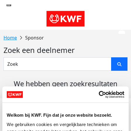
Sponsor
Zoek een deelnemer
We hebben geen zoekresultaten
gevonden
Acties
Welkom bij KWF. Fijn dat je onze website bezoekt.
Actiematerialen
We gebruiken cookies en vergelijkbare technieken om 
Evenementen