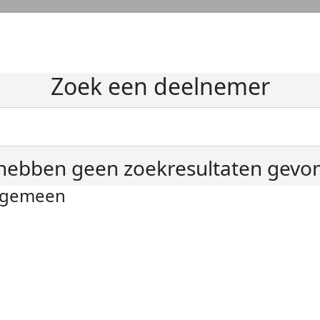
Zoek een deelnemer
hebben geen zoekresultaten gevo
lgemeen
ivacyverklaring
okie instellingen
gemene voorwaarden
er KWF Kankerbestrijding