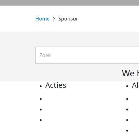
Sponsor
We 
Acties
A
Actiematerialen
Pr
Evenementen
Co
Kom in actie
Al
Ov