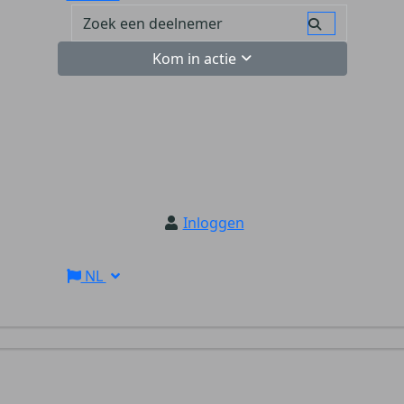
Kom in actie
Inloggen
NL