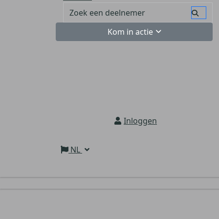
Kom in actie
Inloggen
NL