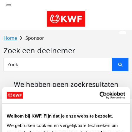
Sponsor
Zoek een deelnemer
We hebben geen zoekresultaten
gevonden
Acties
Welkom bij KWF. Fijn dat je onze website bezoekt.
Actiematerialen
We gebruiken cookies en vergelijkbare technieken om 
Evenementen