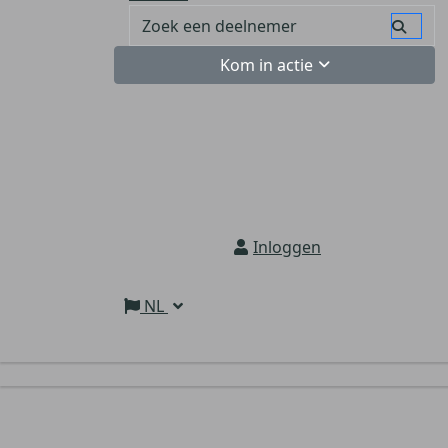
Kom in actie
Inloggen
NL