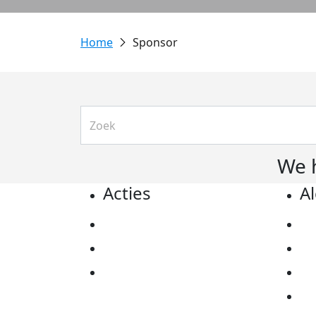
Sponsor
We 
Acties
A
Actiematerialen
Pr
Evenementen
Co
Kom in actie
Al
Ov