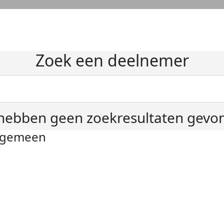
Zoek een deelnemer
hebben geen zoekresultaten gevo
lgemeen
ivacyverklaring
okie instellingen
gemene voorwaarden
er KWF Kankerbestrijding