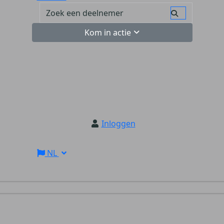
Kom in actie
Inloggen
NL