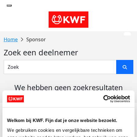
Sponsor
Zoek een deelnemer
We hebben geen zoekresultaten
gevonden
Acties
Welkom bij KWF. Fijn dat je onze website bezoekt.
Actiematerialen
We gebruiken cookies en vergelijkbare technieken om 
Evenementen