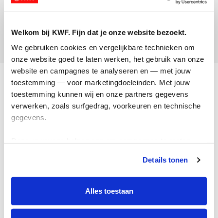
Lotte de Vries
Opgehaald:
Welkom bij KWF. Fijn dat je onze website bezoekt.
€415
We gebruiken cookies en vergelijkbare technieken om 
onze website goed te laten werken, het gebruik van onze 
website en campagnes te analyseren en — met jouw 
Acties
toestemming — voor marketingdoeleinden. Met jouw 
toestemming kunnen wij en onze partners gegevens 
Actiematerialen
verwerken, zoals surfgedrag, voorkeuren en technische 
Evenementen
gegevens.
Kom in actie
Deze gegevens helpen ons om campagnes te meten, 
prestaties te verbeteren en relevante KWF-content te 
Algemeen
Details tonen
tonen. Je kunt je toestemming op elk moment wijzigen of 
intrekken via Cookie instellingen onderaan de pagina. De 
Privacyverklaring
lijst met cookies is te vinden in het tabblad “details”.
Alles toestaan
Cookie instellingen
Algemene voorwaarden