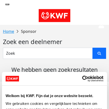
Sponsor
Zoek een deelnemer
We hebben geen zoekresultaten
gevonden
Acties
Welkom bij KWF. Fijn dat je onze website bezoekt.
Actiematerialen
We gebruiken cookies en vergelijkbare technieken om 
Evenementen