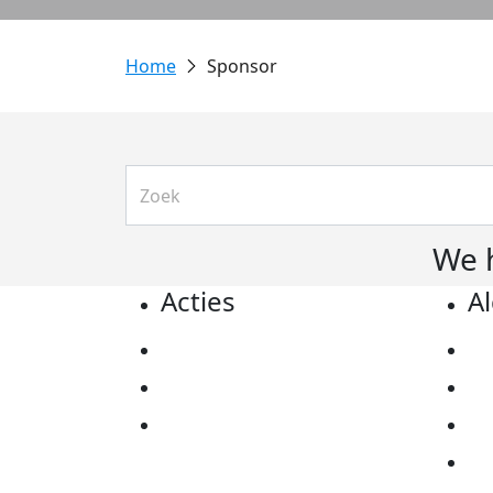
Sponsor
We 
Acties
A
Actiematerialen
Pr
Evenementen
Co
Kom in actie
Al
Ov