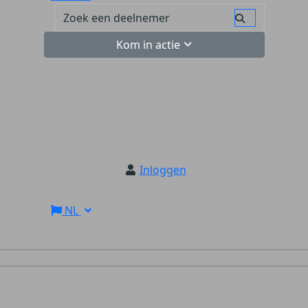
Kom in actie
Inloggen
NL