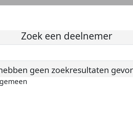
Zoek een deelnemer
hebben geen zoekresultaten gevo
lgemeen
ivacyverklaring
okie instellingen
gemene voorwaarden
er KWF Kankerbestrijding