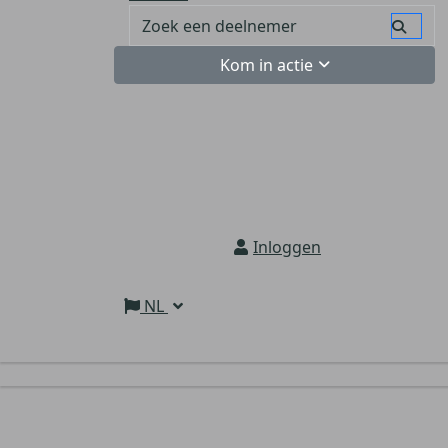
Kom in actie
Inloggen
NL