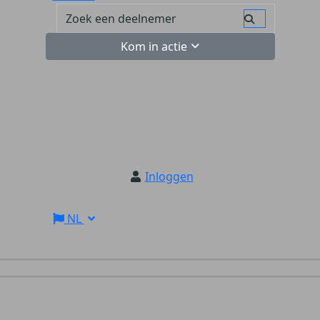
Kom in actie
Inloggen
NL