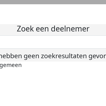
Zoek een deelnemer
hebben geen zoekresultaten gevo
lgemeen
ivacyverklaring
okie instellingen
gemene voorwaarden
er KWF Kankerbestrijding