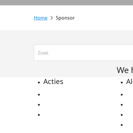
Sponsor
We 
Acties
A
Actiematerialen
Pr
Evenementen
Co
Kom in actie
Al
Ov