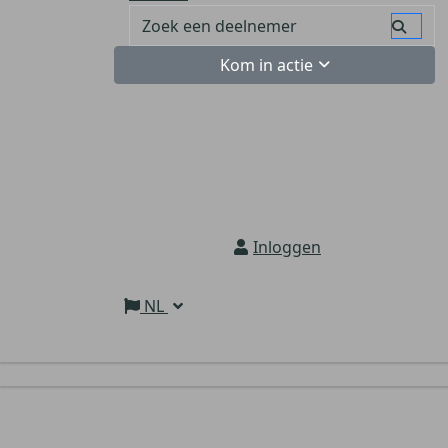
Kom in actie
Inloggen
NL