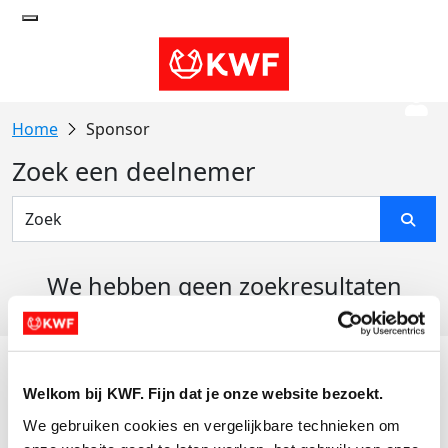
Sponsor
Zoek een deelnemer
We hebben geen zoekresultaten
gevonden
Acties
Welkom bij KWF. Fijn dat je onze website bezoekt.
Actiematerialen
We gebruiken cookies en vergelijkbare technieken om 
Evenementen