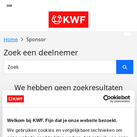
Sponsor
Zoek een deelnemer
We hebben geen zoekresultaten
gevonden
Acties
Welkom bij KWF. Fijn dat je onze website bezoekt.
Actiematerialen
We gebruiken cookies en vergelijkbare technieken om 
Evenementen