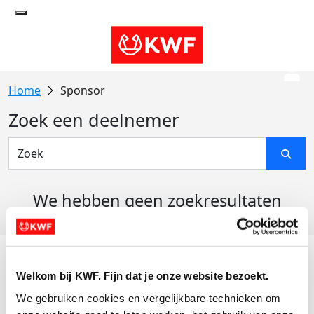
Sponsor
Zoek een deelnemer
We hebben geen zoekresultaten
gevonden
Acties
Welkom bij KWF. Fijn dat je onze website bezoekt.
Actiematerialen
We gebruiken cookies en vergelijkbare technieken om 
Evenementen