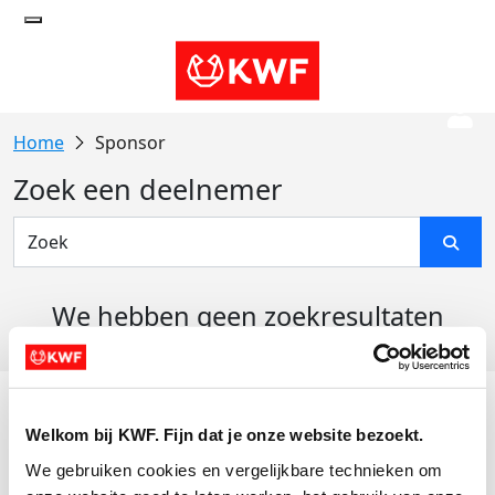
Sponsor
Zoek een deelnemer
We hebben geen zoekresultaten
gevonden
Acties
Welkom bij KWF. Fijn dat je onze website bezoekt.
Actiematerialen
We gebruiken cookies en vergelijkbare technieken om 
Evenementen